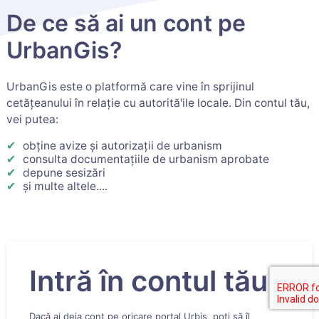
De ce să ai un cont pe
UrbanGis?
UrbanGis este o platformă care vine în sprijinul
cetățeanului în relație cu autorită'ile locale. Din contul tău,
vei putea:
obține avize și autorizații de urbanism
consulta documentațiile de urbanism aprobate
depune sesizări
și multe altele....
Intră în contul tău
Dacă ai deja cont pe oricare portal Urbis, poți să îl